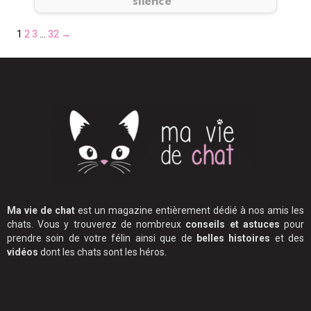
silence
Pagination
1
2
3
…
32
→
des
publications
Ma vie de chat
est un magazine entièrement dédié à nos amis les
chats. Vous y trouverez de nombreux
conseils et astuces
pour
prendre soin de votre félin ainsi que de
belles histoires
et des
vidéos
dont les chats sont les héros.