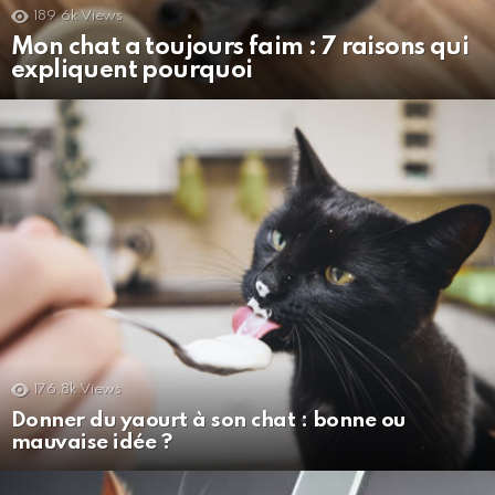
189.6k
Views
Mon chat a toujours faim : 7 raisons qui
expliquent pourquoi
176.8k
Views
Donner du yaourt à son chat : bonne ou
mauvaise idée ?