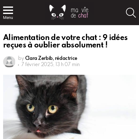
S
Menu
Alimentation de votre chat : 9 idées
reçues à oublier absolument !
by
Clara Zerbib, rédactrice
7 février 2025, 13 h 07 min