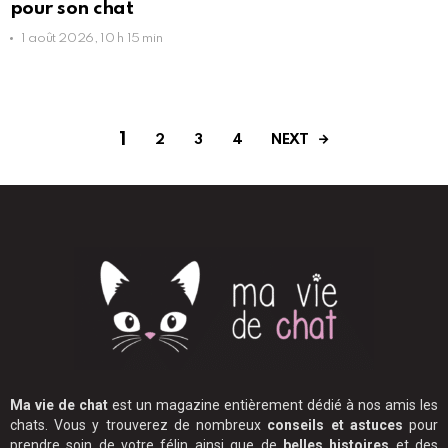
pour son chat
1 août 2026, 10 h 15 min
1
NEXT
2
3
4
Ma vie de chat
est un magazine entièrement dédié à nos amis les
chats. Vous y trouverez de nombreux
conseils et astuces
pour
prendre soin de votre félin ainsi que de
belles histoires
et des