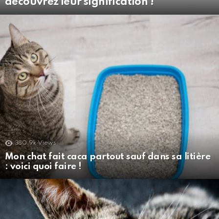
découvrez leur signification !
380.9k
Views
Mon chat fait caca partout sauf dans sa litière
: voici quoi faire !