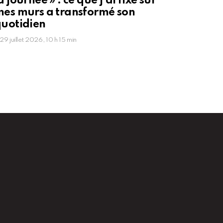
a journée » : ce que j’ai fixé sur
es murs a transformé son
uotidien
29 juillet 2026, 10 h 15 min