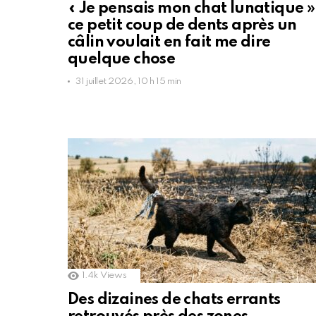
« Je pensais mon chat lunatique » 
ce petit coup de dents après un
câlin voulait en fait me dire
quelque chose
31 juillet 2026, 10 h 15 min
1.4k
Views
Des dizaines de chats errants