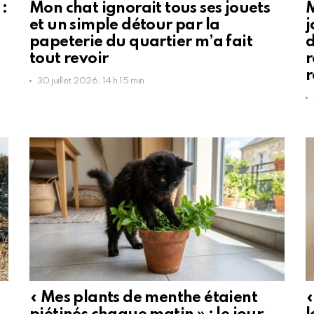
:
Mon chat ignorait tous ses jouets
M
et un simple détour par la
j
papeterie du quartier m’a fait
d
tout revoir
r
r
30 juillet 2026, 14 h 15 min
« Mes plants de menthe étaient
«