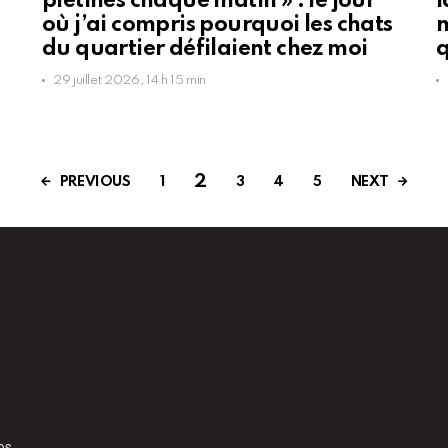
piétinés chaque matin » : le jour
l
où j’ai compris pourquoi les chats
m
du quartier défilaient chez moi
q
29 juillet 2026, 14 h 15 min
2
PREVIOUS
NEXT
1
3
4
5
os