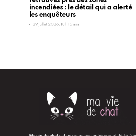
retrouvés près des zones
incendiées : le détail qui a alerté
les enquêteurs
29 juillet 2026, 18 h 15 min
Ma vie de chat
est un magazine entièrement dédié à n