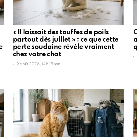
« Il laissait des touffes de poils
C
partout dès juillet » : ce que cette
a
e
perte soudaine révèle vraiment
q
chez votre chat
2 août 2026, 14 h 15 min