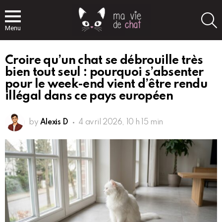
S
Menu
Croire qu’un chat se débrouille très
bien tout seul : pourquoi s’absenter
pour le week-end vient d’être rendu
illégal dans ce pays européen
by
Alexis D
4 avril 2026, 10 h 15 min