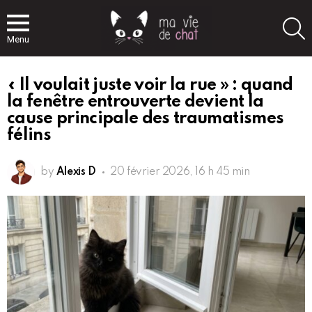
S
Menu
« Il voulait juste voir la rue » : quand
la fenêtre entrouverte devient la
cause principale des traumatismes
félins
by
Alexis D
20 février 2026, 16 h 45 min