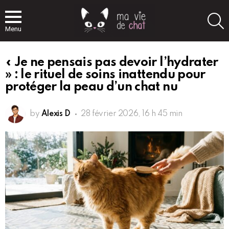
S
Menu
« Je ne pensais pas devoir l’hydrater
» : le rituel de soins inattendu pour
protéger la peau d’un chat nu
by
Alexis D
28 février 2026, 16 h 45 min