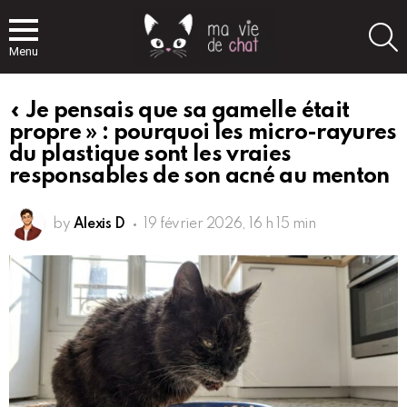
S
Menu
« Je pensais que sa gamelle était
propre » : pourquoi les micro-rayures
du plastique sont les vraies
responsables de son acné au menton
by
Alexis D
19 février 2026, 16 h 15 min