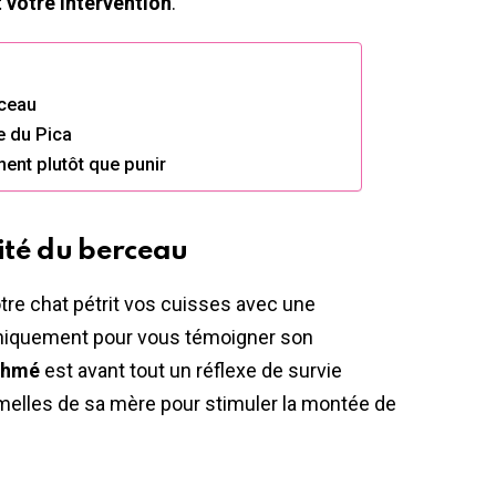
 votre intervention
.
rceau
e du Pica
ement plutôt que punir
ité du berceau
votre chat pétrit vos cuisses avec une
 uniquement pour vous témoigner son
thmé
est avant tout un réflexe de survie
melles de sa mère pour stimuler la montée de