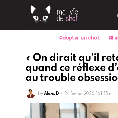
Adopter un chat
Ali
« On dirait qu’il re
quand ce réflexe d
au trouble obsessi
by
Alexis D
24 février 2026, 16 h 15 min