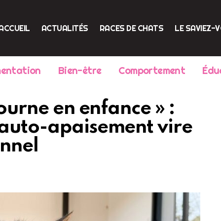
ACCUEIL
ACTUALITÉS
RACES DE CHATS
LE SAVIEZ-
mentation
Bien-être
Comportement
Édu
tourne en enfance » :
’auto-apaisement vire
onnel