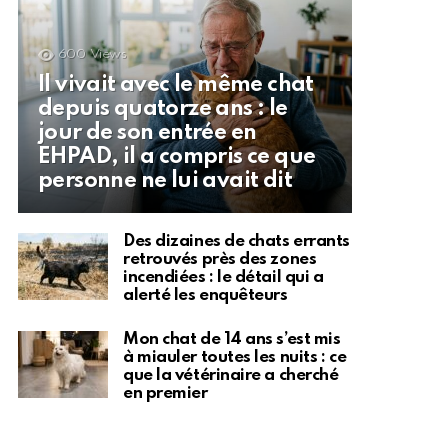
600
Views
Il vivait avec le même chat
depuis quatorze ans : le
jour de son entrée en
EHPAD, il a compris ce que
personne ne lui avait dit
Des dizaines de chats errants
retrouvés près des zones
incendiées : le détail qui a
alerté les enquêteurs
Mon chat de 14 ans s’est mis
à miauler toutes les nuits : ce
que la vétérinaire a cherché
en premier