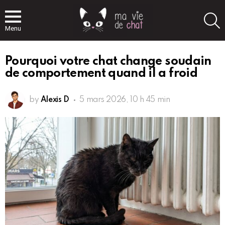
S
Menu
Pourquoi votre chat change soudain
de comportement quand il a froid
by
Alexis D
5 mars 2026, 10 h 45 min