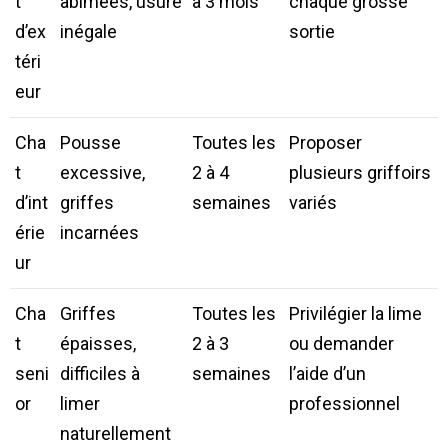
t
abîmées, usure
à 3 mois
chaque grosse
d’ex
inégale
sortie
téri
eur
Cha
Pousse
Toutes les
Proposer
t
excessive,
2 à 4
plusieurs griffoirs
d’int
griffes
semaines
variés
érie
incarnées
ur
Cha
Griffes
Toutes les
Privilégier la lime
t
épaisses,
2 à 3
ou demander
seni
difficiles à
semaines
l’aide d’un
or
limer
professionnel
naturellement