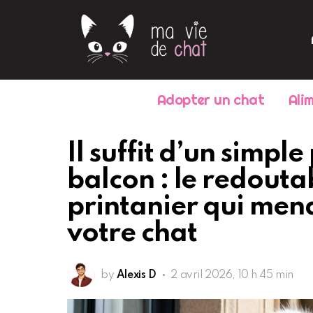
Adopter un chat
Ali
Il suffit d’un simple
balcon : le redout
printanier qui men
votre chat
by
Alexis D
2 avril 2026, 10 h 45 min