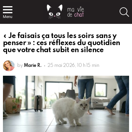
S
Menu
« Je faisais ça tous les soirs sans y
penser » : ces réflexes du quotidien
que votre chat subit en silence
by
Marie R.
25 mai 2026, 10 h 15 min