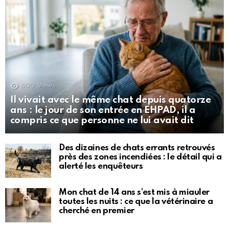
600
Views
Il vivait avec le même chat depuis quatorze
ans : le jour de son entrée en EHPAD, il a
compris ce que personne ne lui avait dit
Des dizaines de chats errants retrouvés
près des zones incendiées : le détail qui a
alerté les enquêteurs
Mon chat de 14 ans s’est mis à miauler
toutes les nuits : ce que la vétérinaire a
cherché en premier