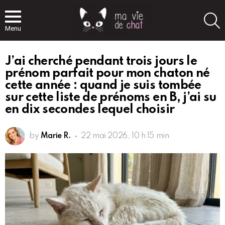
S
Menu
J’ai cherché pendant trois jours le
prénom parfait pour mon chaton né
cette année : quand je suis tombée
sur cette liste de prénoms en B, j’ai su
en dix secondes lequel choisir
by
Marie R.
22 mai 2026, 10 h 15 min