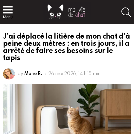
S
Menu
J’ai déplacé la litière de mon chat d’à
peine deux mètres : en trois jours, il a
arrêté de faire ses besoins sur le
tapis
by
Marie R.
26 mai 2026, 14 h 15 min