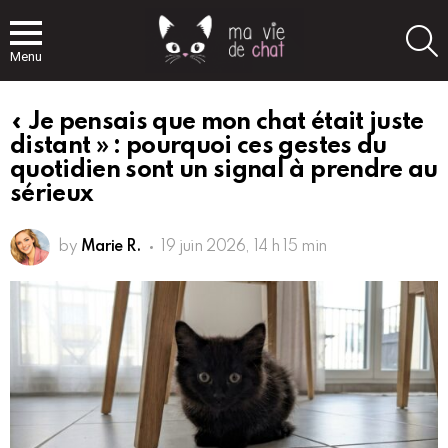
S
Menu
« Je pensais que mon chat était juste
distant » : pourquoi ces gestes du
quotidien sont un signal à prendre au
sérieux
by
Marie R.
19 juin 2026, 14 h 15 min