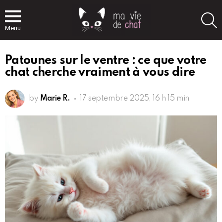
S
Menu
Patounes sur le ventre : ce que votre
chat cherche vraiment à vous dire
by
Marie R.
17 septembre 2025, 16 h 15 min