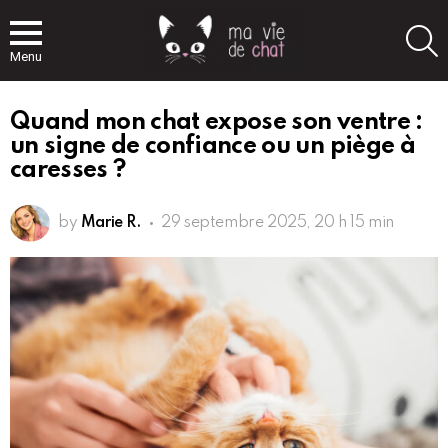
S
Menu
Quand mon chat expose son ventre :
un signe de confiance ou un piège à
caresses ?
by
Marie R.
29 septembre 2025, 20 h 15 min