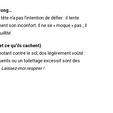
 long…
ête n’a pas l’intention de défier : il tente
ment son inconfort. Il ne se « moque » pas ; il
llité
.
et ce qu’ils cachent)
apotant contre le sol, dos légèrement voûté :
uents ou un toilettage excessif sont des
?
Laissez-moi respirer !