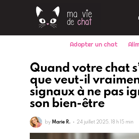
Adopter un chat
Ali
Quand votre chat s’
que veut-il vraimen
signaux à ne pas i
son bien-être
by
Marie R.
24 juillet 2025, 18 h 15 min