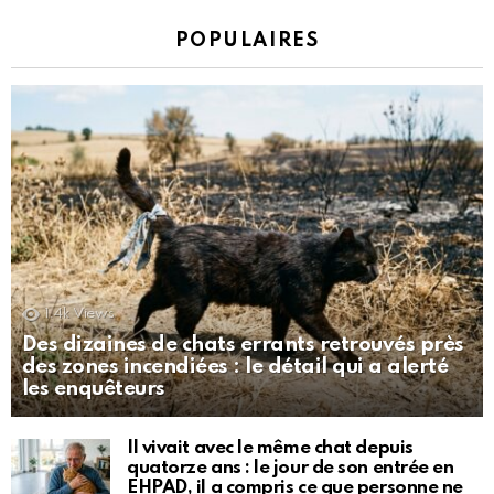
POPULAIRES
1.4k
Views
Des dizaines de chats errants retrouvés près
des zones incendiées : le détail qui a alerté
les enquêteurs
Il vivait avec le même chat depuis
quatorze ans : le jour de son entrée en
EHPAD, il a compris ce que personne ne