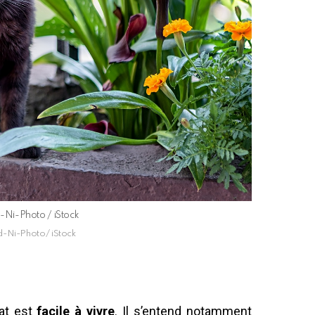
d-Ni-Photo / iStock
Ed-Ni-Photo/ iStock
at est
facile à vivre
. Il s’entend notamment