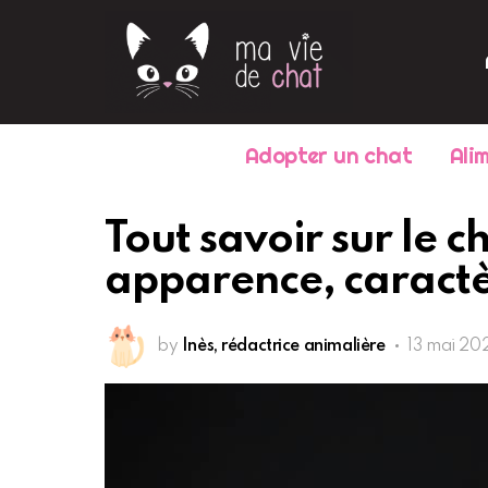
Adopter un chat
Ali
Tout savoir sur le 
apparence, caractèr
by
Inès, rédactrice animalière
13 mai 202