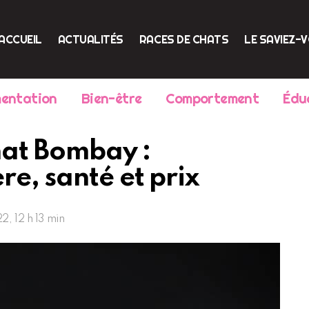
ACCUEIL
ACTUALITÉS
RACES DE CHATS
LE SAVIEZ-
mentation
Bien-être
Comportement
Édu
chat Bombay :
e, santé et prix
2, 12 h 13 min