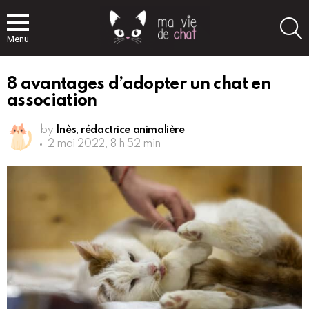
S
Menu
8 avantages d’adopter un chat en
association
by
Inès, rédactrice animalière
2 mai 2022, 8 h 52 min