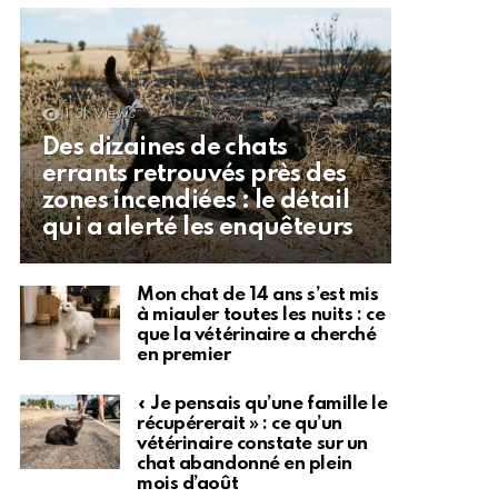
1.3k
Views
Des dizaines de chats
errants retrouvés près des
zones incendiées : le détail
qui a alerté les enquêteurs
Mon chat de 14 ans s’est mis
à miauler toutes les nuits : ce
que la vétérinaire a cherché
en premier
« Je pensais qu’une famille le
récupérerait » : ce qu’un
vétérinaire constate sur un
chat abandonné en plein
mois d’août