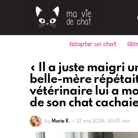
Adopter un chat
Ali
« Il a juste maigri u
belle-mère répétait
vétérinaire lui a mo
de son chat cachai
by
Marie R.
27 mai 2026, 14 h 15 min