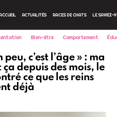
ACCUEIL
ACTUALITÉS
RACES DE CHATS
LE SAVIEZ-
mentation
Bien-être
Comportement
Édu
n peu, c’est l’âge » : ma
 ça depuis des mois, le
ntré ce que les reins
ent déjà