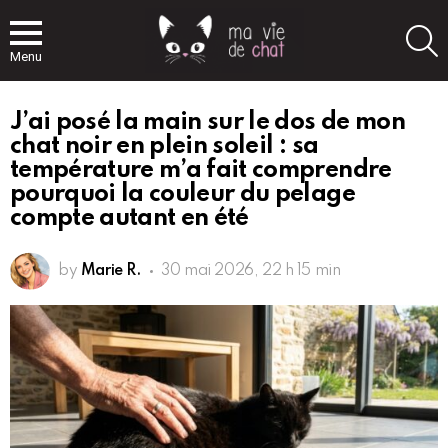
S
Menu
J’ai posé la main sur le dos de mon
chat noir en plein soleil : sa
température m’a fait comprendre
pourquoi la couleur du pelage
compte autant en été
by
Marie R.
30 mai 2026, 22 h 15 min