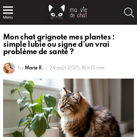
S
Menu
Mon chat grignote mes plantes :
simple lubie ou signe d’un vrai
problème de santé ?
by
Marie R.
24 août 2025, 16 h 15 min