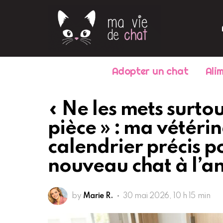
Adopter un chat
Ali
« Ne les mets surto
pièce » : ma vétéri
calendrier précis p
nouveau chat à l’a
by
Marie R.
30 mai 2026, 10 h 15 min