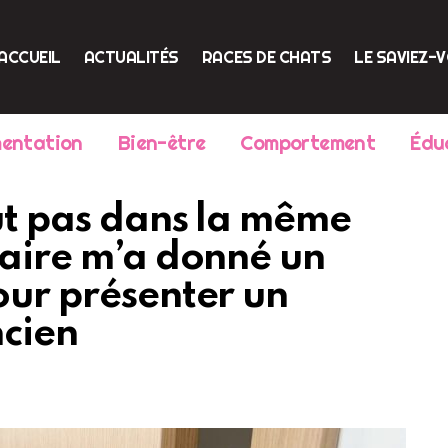
ACCUEIL
ACTUALITÉS
RACES DE CHATS
LE SAVIEZ-
mentation
Bien-être
Comportement
Édu
ut pas dans la même
naire m’a donné un
our présenter un
ncien