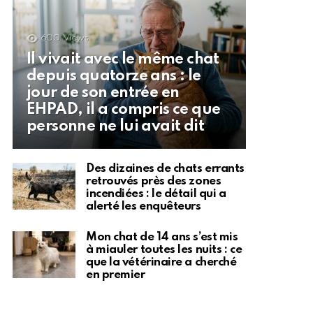
600
Views
Il vivait avec le même chat
depuis quatorze ans : le
jour de son entrée en
EHPAD, il a compris ce que
personne ne lui avait dit
Des dizaines de chats errants
retrouvés près des zones
incendiées : le détail qui a
alerté les enquêteurs
Mon chat de 14 ans s’est mis
à miauler toutes les nuits : ce
que la vétérinaire a cherché
en premier