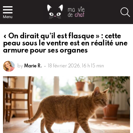
S
Menu
« On dirait qu’il est flasque » : cette
peau sous le ventre est en réalité une
armure pour ses organes
by
Marie R.
18 février 2026, 16 h 15 min