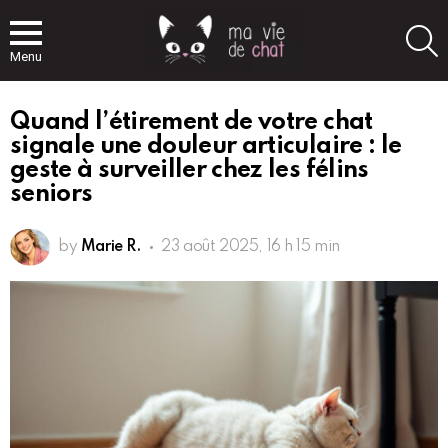
S
Menu
Quand l’étirement de votre chat
signale une douleur articulaire : le
geste à surveiller chez les félins
seniors
by
Marie R.
23 août 2025, 16 h 15 min