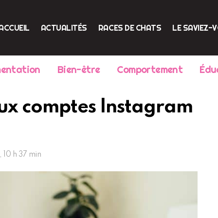
ACCUEIL
ACTUALITÉS
RACES DE CHATS
LE SAVIEZ-
mentation
Bien-être
Comportement
Édu
aux comptes Instagram
 10 h 37 min