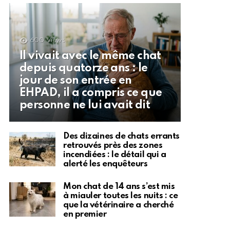
600
Views
Il vivait avec le même chat
depuis quatorze ans : le
jour de son entrée en
EHPAD, il a compris ce que
personne ne lui avait dit
Des dizaines de chats errants
retrouvés près des zones
incendiées : le détail qui a
alerté les enquêteurs
Mon chat de 14 ans s’est mis
à miauler toutes les nuits : ce
que la vétérinaire a cherché
en premier