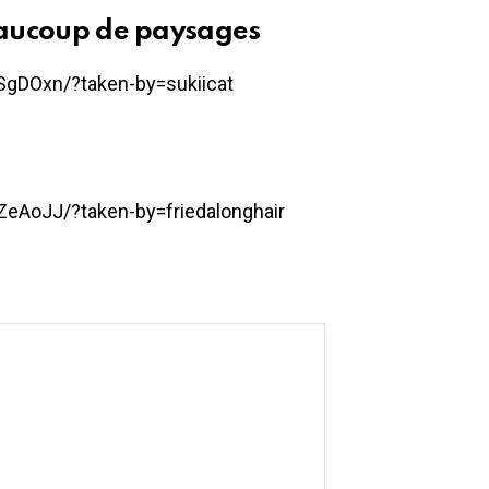
beaucoup de paysages
gDOxn/?taken-by=sukiicat
eAoJJ/?taken-by=friedalonghair