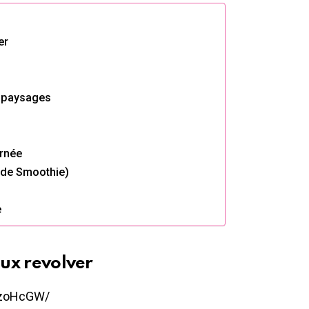
er
e paysages
arnée
e de Smoothie)
e
eux revolver
RzoHcGW/