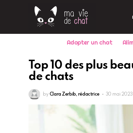
Adopter un chat
Ali
Top 10 des plus be
de chats
by
Clara Zerbib, rédactrice
30 mai 2023,