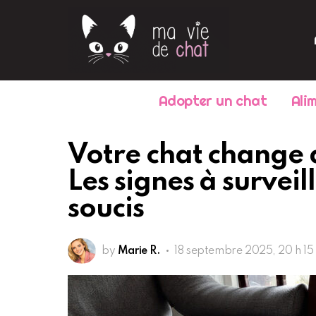
Adopter un chat
Ali
Votre chat change 
Les signes à surveil
soucis
by
Marie R.
18 septembre 2025, 20 h 15