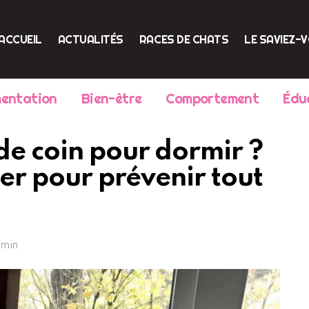
ACCUEIL
ACTUALITÉS
RACES DE CHATS
LE SAVIEZ-
mentation
Bien-être
Comportement
Édu
de coin pour dormir ?
ler pour prévenir tout
 min