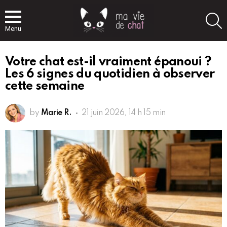
S
Menu
Votre chat est-il vraiment épanoui ?
Les 6 signes du quotidien à observer
cette semaine
by
Marie R.
21 juin 2026, 14 h 15 min