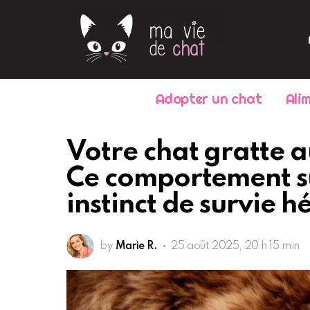
Adopter un chat
Ali
Votre chat gratte a
Ce comportement s
instinct de survie hé
by
Marie R.
25 août 2025, 20 h 15 min