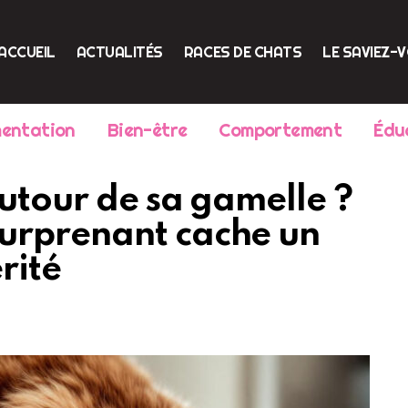
ACCUEIL
ACTUALITÉS
RACES DE CHATS
LE SAVIEZ-
mentation
Bien-être
Comportement
Édu
utour de sa gamelle ?
urprenant cache un
rité