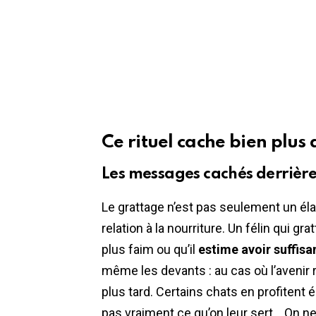
Ce rituel cache bien plus q
Les messages cachés derrière
Le grattage n’est pas seulement un élan i
relation à la nourriture. Un félin qui gra
plus faim ou qu’il
estime avoir suffi
même les devants : au cas où l’avenir ré
plus tard. Certains chats en profitent 
pas vraiment ce qu’on leur sert… On ne