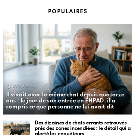
POPULAIRES
600
Views
Il vivait avec le même chat depuis quatorze
ans : le jour de son entrée en EHPAD, il a
compris ce que personne ne lui avait dit
Des dizaines de chats errants retrouvés
près des zones incendiées : le détail qui a
alerté les enquêteurs