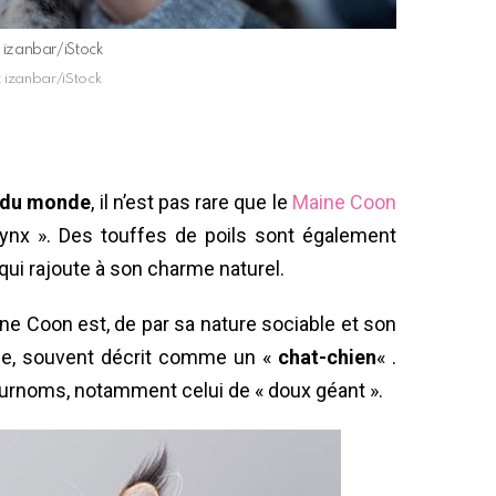
: izanbar/iStock
: izanbar/iStock
t du monde
, il n’est pas rare que le
Maine Coon
 lynx ». Des touffes de poils sont également
e qui rajoute à son charme naturel.
e Coon est, de par sa nature sociable et son
ue, souvent décrit comme un «
chat-chien
« .
urnoms, notamment celui de « doux géant ».