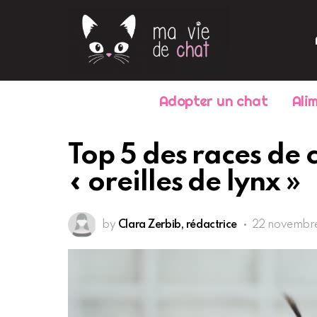
Adopter un chat
Ali
Top 5 des races de 
« oreilles de lynx »
by
Clara Zerbib, rédactrice
22 novembre