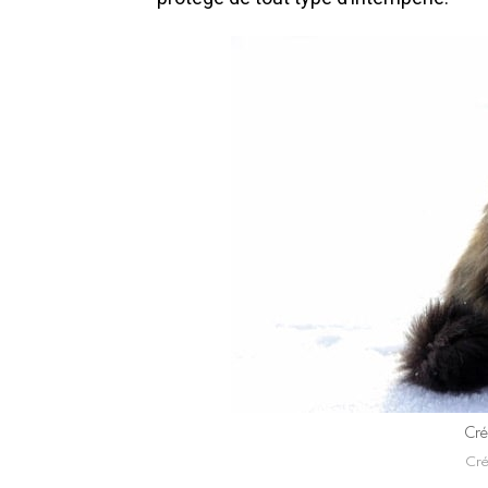
Cré
Cré