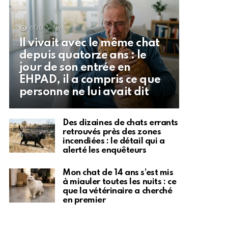
600
Views
Il vivait avec le même chat
depuis quatorze ans : le
jour de son entrée en
EHPAD, il a compris ce que
personne ne lui avait dit
Des dizaines de chats errants
retrouvés près des zones
incendiées : le détail qui a
alerté les enquêteurs
Mon chat de 14 ans s’est mis
à miauler toutes les nuits : ce
que la vétérinaire a cherché
en premier