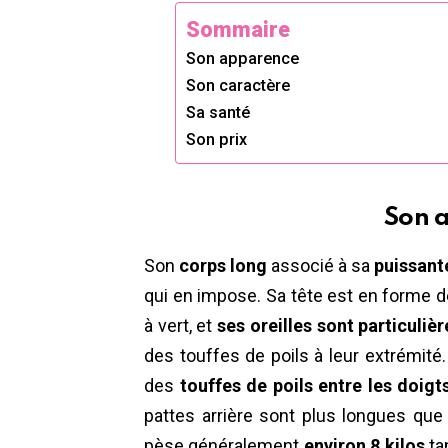
Sommaire
Son apparence
Son caractère
Sa santé
Son prix
Son 
Son
corps long
associé à sa
puissant
qui en impose. Sa tête est en forme d
à vert, et
ses oreilles sont particuli
des touffes de poils à leur extrémit
des
touffes de poils entre les doigt
pattes arrière sont plus longues que c
pèse généralement
environ 8 kilos
ta