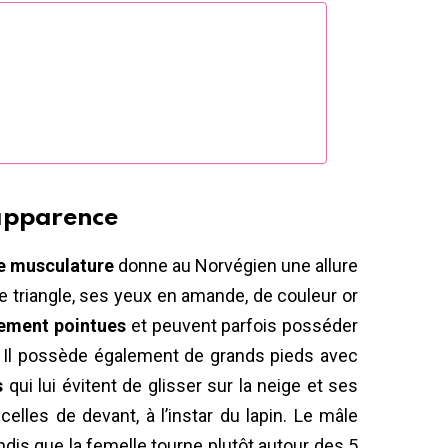
apparence
e musculature
donne au Norvégien une allure
e triangle, ses yeux en amande, de couleur or
èrement pointues
et peuvent parfois posséder
é. Il possède également de grands pieds avec
s
qui lui évitent de glisser sur la neige et ses
elles de devant, à l’instar du lapin. Le mâle
ndis que la femelle tourne plutôt autour des 5