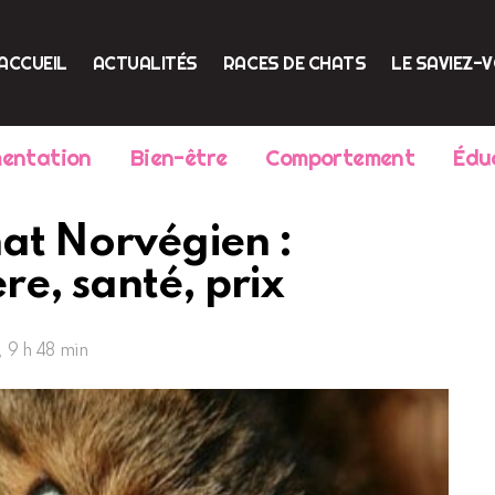
ACCUEIL
ACTUALITÉS
RACES DE CHATS
LE SAVIEZ-
mentation
Bien-être
Comportement
Édu
chat Norvégien :
e, santé, prix
8, 9 h 48 min