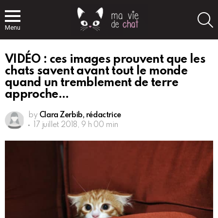
S
Menu
VIDÉO : ces images prouvent que les
chats savent avant tout le monde
quand un tremblement de terre
approche…
by
Clara Zerbib, rédactrice
17 juillet 2018, 9 h 00 min