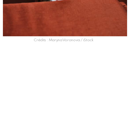
Crédits : MarynaVoronova / iStock