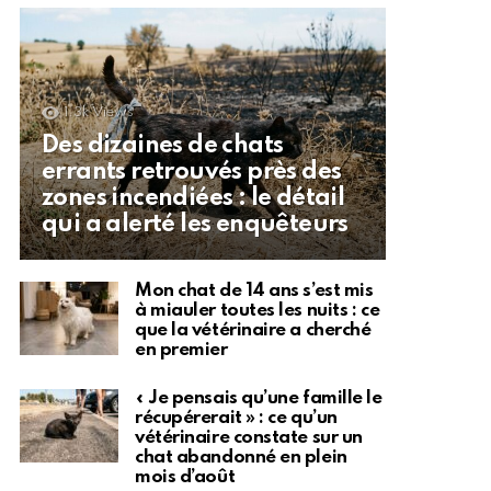
1.3k
Views
Des dizaines de chats
errants retrouvés près des
zones incendiées : le détail
qui a alerté les enquêteurs
Mon chat de 14 ans s’est mis
à miauler toutes les nuits : ce
que la vétérinaire a cherché
en premier
« Je pensais qu’une famille le
récupérerait » : ce qu’un
vétérinaire constate sur un
chat abandonné en plein
mois d’août