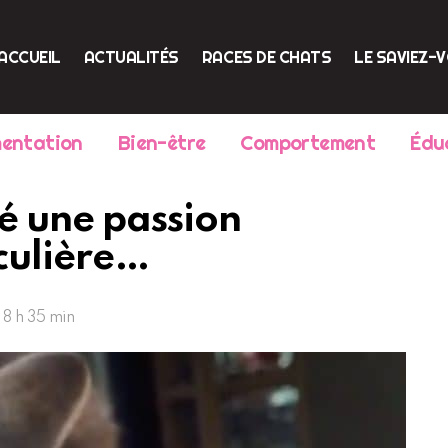
ACCUEIL
ACTUALITÉS
RACES DE CHATS
LE SAVIEZ-
mentation
Bien-être
Comportement
Édu
é une passion
iculière…
 8 h 35 min