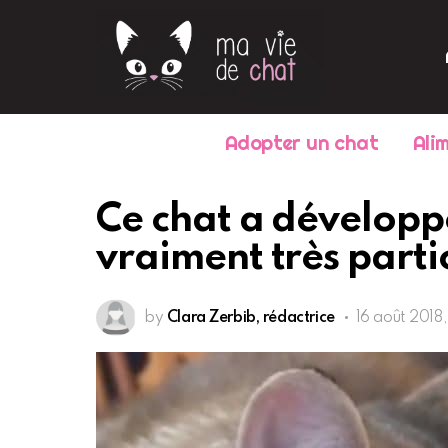
Adopter un chat
Ali
Ce chat a développ
vraiment très part
by
Clara Zerbib, rédactrice
16 août 2018,