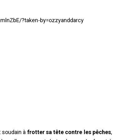
xmlnZbE/?taken-by=ozzyanddarcy
t soudain à
frotter sa tête contre les pêches
,