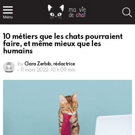
S
Menu
10 métiers que les chats pourraient
faire, et même mieux que les
humains
by
Clara Zerbib, rédactrice
11 mars 2022, 10 h 09 min