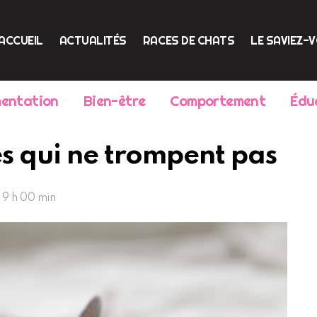
ACCUEIL
ACTUALITÉS
RACES DE CHATS
LE SAVIEZ-
mentation
Bien-être
Comportement
Édu
es qui ne trompent pas
, 9 h 00 min