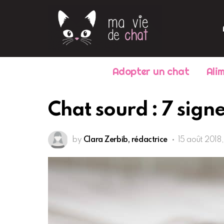
Adopter un chat
Ali
Chat sourd : 7 sign
by
Clara Zerbib, rédactrice
15 août 2018