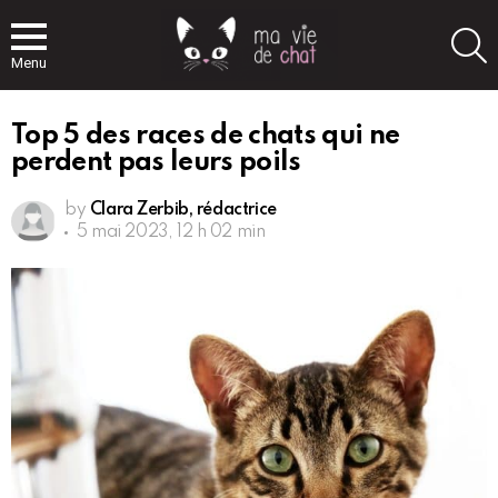
S
Menu
Top 5 des races de chats qui ne
perdent pas leurs poils
by
Clara Zerbib, rédactrice
5 mai 2023, 12 h 02 min