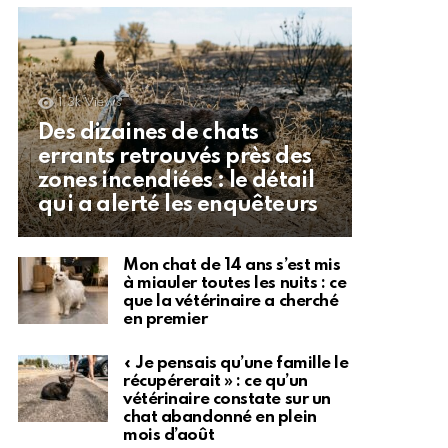
1.3k
Views
Des dizaines de chats
errants retrouvés près des
zones incendiées : le détail
qui a alerté les enquêteurs
Mon chat de 14 ans s’est mis
à miauler toutes les nuits : ce
que la vétérinaire a cherché
en premier
« Je pensais qu’une famille le
récupérerait » : ce qu’un
vétérinaire constate sur un
chat abandonné en plein
mois d’août