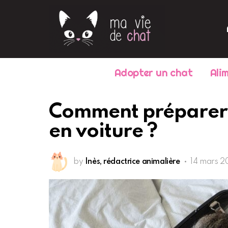
Adopter un chat
Ali
Comment préparer s
en voiture ?
by
Inès, rédactrice animalière
14 mars 2