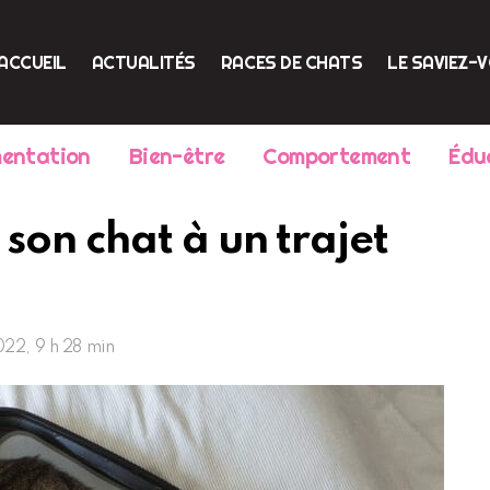
ACCUEIL
ACTUALITÉS
RACES DE CHATS
LE SAVIEZ-
mentation
Bien-être
Comportement
Édu
on chat à un trajet
022, 9 h 28 min