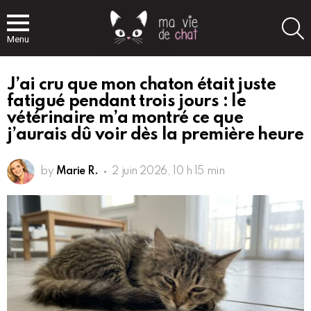
S
Menu
J’ai cru que mon chaton était juste
fatigué pendant trois jours : le
vétérinaire m’a montré ce que
j’aurais dû voir dès la première heure
by
Marie R.
2 juin 2026, 10 h 15 min