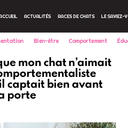
ACCUEIL
ACTUALITÉS
RACES DE CHATS
LE SAVIEZ-
mentation
Bien-être
Comportement
Édu
 que mon chat n’aimait
comportementaliste
il captait bien avant
la porte