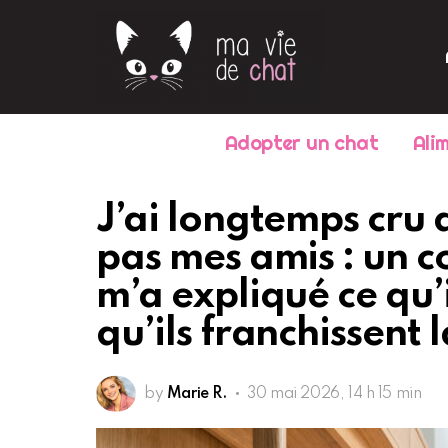
Adopter un chat
Ali
J’ai longtemps cru
pas mes amis : un 
m’a expliqué ce qu’
qu’ils franchissent 
by
Marie R.
30 mai 2026, 14 h 15 min