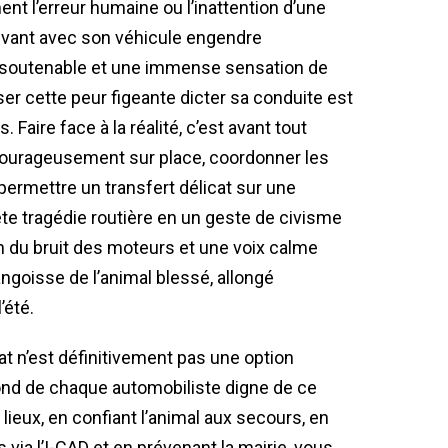
nt l’erreur humaine ou l’inattention d’une
vivant avec son véhicule engendre
nsoutenable et une immense sensation de
ser cette peur figeante dicter sa conduite est
 Faire face à la réalité, c’est avant tout
courageusement sur place, coordonner les
 permettre un transfert délicat sur une
e tragédie routière en un geste de civisme
on du bruit des moteurs et une voix calme
ngoisse de l’animal blessé, allongé
’été.
at n’est définitivement pas une option
ond de chaque automobiliste digne de ce
ieux, en confiant l’animal aux secours, en
 via l’I-CAD et en prévenant la mairie, vous