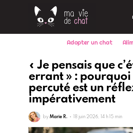
Adopter un chat
Ali
« Je pensais que c’é
errant » : pourquoi 
percuté est un réfl
impérativement
by
Marie R.
18 juin 2026, 14 h 15 min