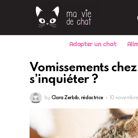
Adopter un chat
Ali
Vomissements chez 
s’inquiéter ?
by
Clara Zerbib, rédactrice
10 novembre