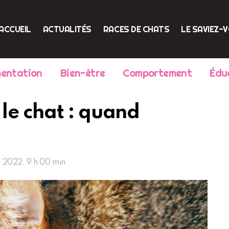
ACCUEIL
ACTUALITÉS
RACES DE CHATS
LE SAVIEZ-
mentation
Bien-être
Comportement
Édu
le chat : quand
 2022, 9 h 00 min