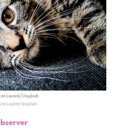
k-Jan Leusink/Unsplash
k-Jan Leusink/Unsplash
observer