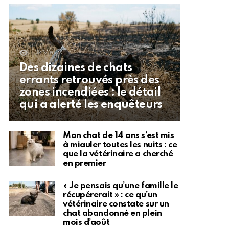
1.3k
Views
Des dizaines de chats
errants retrouvés près des
zones incendiées : le détail
qui a alerté les enquêteurs
Mon chat de 14 ans s’est mis
à miauler toutes les nuits : ce
que la vétérinaire a cherché
en premier
« Je pensais qu’une famille le
récupérerait » : ce qu’un
vétérinaire constate sur un
chat abandonné en plein
mois d’août