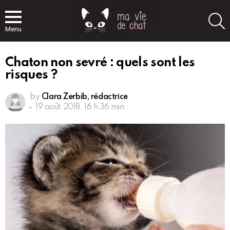
S
Menu
Chaton non sevré : quels sont les
risques ?
by
Clara Zerbib, rédactrice
19 août 2018, 16 h 36 min