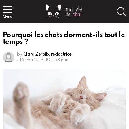
S
Menu
Pourquoi les chats dorment-ils tout le
temps ?
by
Clara Zerbib, rédactrice
16 mai 2018, 10 h 58 min