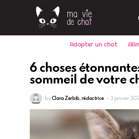
Adopter un chat
Ali
6 choses étonnantes
sommeil de votre c
by
Clara Zerbib, rédactrice
3 janvier 20