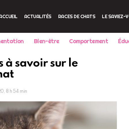
ACCUEIL
ACTUALITÉS
RACES DE CHATS
LE SAVIEZ-
mentation
Bien-être
Comportement
Édu
 à savoir sur le
hat
20, 8 h 54 min