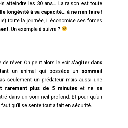
is atteindre les 30 ans… La raison est toute
le longévité à sa capacité… à ne rien faire
!
que) toute la journée, il économise ses forces
ment
. Un exemple à suivre ?
de rêver. On peut alors le voir
s’agiter dans
 étant un animal qui possède un
sommeil
t pas seulement un prédateur mais aussi une
nt rarement plus de 5 minutes
et ne se
entré dans un sommeil profond. Et pour qu’un
aut qu’il se sente tout à fait en sécurité.