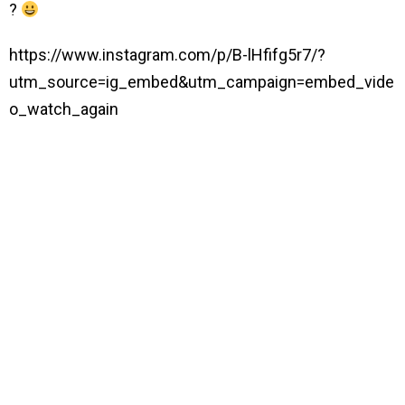
?
https://www.instagram.com/p/B-lHfifg5r7/?
utm_source=ig_embed&utm_campaign=embed_vide
o_watch_again