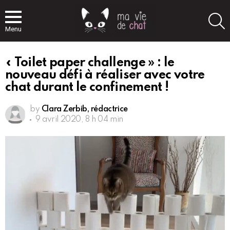
S
Menu
« Toilet paper challenge » : le
nouveau défi à réaliser avec votre
chat durant le confinement !
by
Clara Zerbib, rédactrice
9 avril 2020, 8 h 04 min